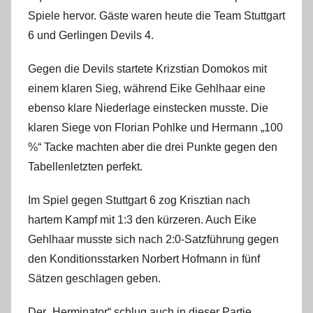
i
Spiele hervor. Gäste waren heute die Team Stuttgart
n
6 und Gerlingen Devils 4.
Gegen die Devils startete Krizstian Domokos mit
einem klaren Sieg, während Eike Gehlhaar eine
ebenso klare Niederlage einstecken musste. Die
klaren Siege von Florian Pohlke und Hermann „100
%“ Tacke machten aber die drei Punkte gegen den
Tabellenletzten perfekt.
Im Spiel gegen Stuttgart 6 zog Krisztian nach
hartem Kampf mit 1:3 den kürzeren. Auch Eike
Gehlhaar musste sich nach 2:0-Satzführung gegen
den Konditionsstarken Norbert Hofmann in fünf
Sätzen geschlagen geben.
Der „Herminator“ schlug auch in dieser Partie