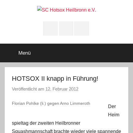
Zum
Inhalt
springen
SC
Squashclub
Heilbronn
Instagram
youtube
Facebook
Hotsox
Heilbronn
Menü
e.V.
HOTSOX II knapp in Führung!
Veröffentlicht am
12. Februar 2012
v
o
Florian Pohlke (li.) gegen Arno Limmeroth
n
Der
A
Heim
d
spieltag der zweiten Heilbronner
m
Squashmannschaft brachte wieder viele spannende