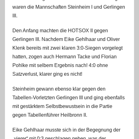
i
waren die Mannschaften Steinheim I und Gerlingen
n
III.
Den Anfang machten die HOTSOX II gegen
Gerlingen III. Nachdem Eike Gehlhaar und Oliver
Klenk bereits mit zwei klaren 3:0-Siegen vorgelegt
hatten, zogen auch Hermann Tacke und Florian
Pohlke mit selbem Ergebnis nach! 4:0 ohne
Satzverlust, klarer ging es nicht!
Steinheim gewann ebenso klar gegen den
Tabellen-Vorletzten Gerlingen III und ging ebenfalls
mit gestärktem Selbstbewustsein in die Partie
gegen Tabellenführer Heilbronn II.
Eike Gehlhaar musste sich in der Begegnung der
„vierer“ mit 0:3 geschlagen geben, was der