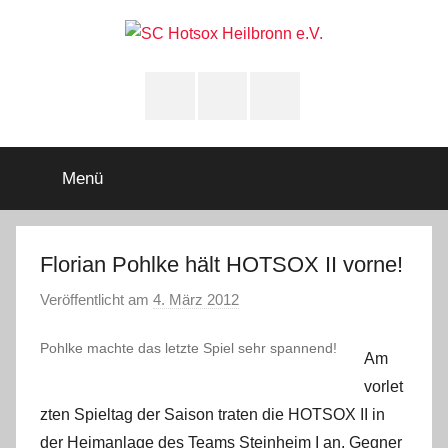
Zum
Inhalt
springen
SC
Squashclub
Heilbronn
Instagram
youtube
Facebook
Hotsox
Heilbronn
Menü
e.V.
Florian Pohlke hält HOTSOX II vorne!
Veröffentlicht am
4. März 2012
v
o
Pohlke machte das letzte Spiel sehr spannend!
n
Am
A
vorlet
d
zten Spieltag der Saison traten die HOTSOX II in
m
der Heimanlage des Teams Steinheim I an. Gegner