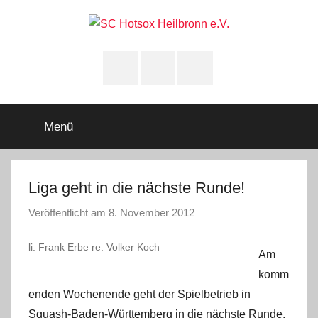
Zum
Inhalt
springen
SC
Squashclub
Heilbronn
Instagram
youtube
Facebook
Hotsox
Heilbronn
Menü
e.V.
Liga geht in die nächste Runde!
Veröffentlicht am
8. November 2012
v
o
li. Frank Erbe re. Volker Koch
n
Am
A
komm
d
enden Wochenende geht der Spielbetrieb in
m
Squash-Baden-Württemberg in die nächste Runde.