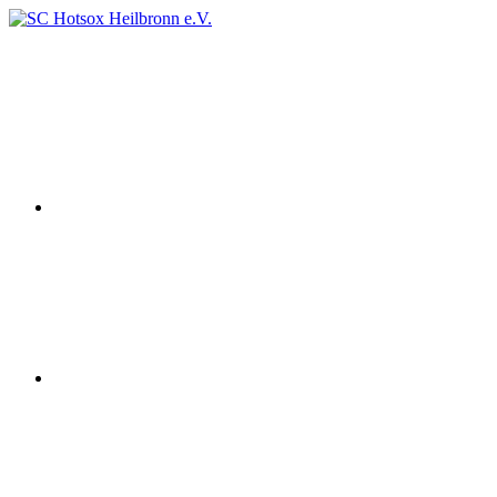
Zum
Inhalt
Instagram
SC
Squashclub
springen
Hotsox
Heilbronn
Heilbronn
e.V.
youtube
Facebook