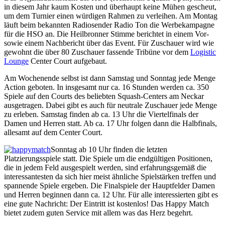
in diesem Jahr kaum Kosten und überhaupt keine Mühen gescheut,
um dem Turnier einen würdigen Rahmen zu verleihen. Am Montag
läuft beim bekannten Radiosender Radio Ton die Werbekampagne
für die HSO an. Die Heilbronner Stimme berichtet in einem Vor-
sowie einem Nachbericht über das Event. Für Zuschauer wird wie
gewohnt die über 80 Zuschauer fassende Tribüne vor dem
Logistic
Lounge
Center Court aufgebaut.
Am Wochenende selbst ist dann Samstag und Sonntag jede Menge
Action geboten. In insgesamt nur ca. 16 Stunden werden ca. 350
Spiele auf den Courts des beliebten Squash-Centers am Neckar
ausgetragen. Dabei gibt es auch für neutrale Zuschauer jede Menge
zu erleben. Samstag finden ab ca. 13 Uhr die Viertelfinals der
Damen und Herren statt. Ab ca. 17 Uhr folgen dann die Halbfinals,
allesamt auf dem Center Court.
Sonntag ab 10 Uhr finden die letzten
Platzierungsspiele statt. Die Spiele um die endgültigen Positionen,
die in jedem Feld ausgespielt werden, sind erfahrungsgemäß die
interessantesten da sich hier meist ähnliche Spielstärken treffen und
spannende Spiele ergeben. Die Finalspiele der Hauptfelder Damen
und Herren beginnen dann ca. 12 Uhr. Für alle interessierten gibt es
eine gute Nachricht: Der Eintritt ist kostenlos! Das Happy Match
bietet zudem guten Service mit allem was das Herz begehrt.