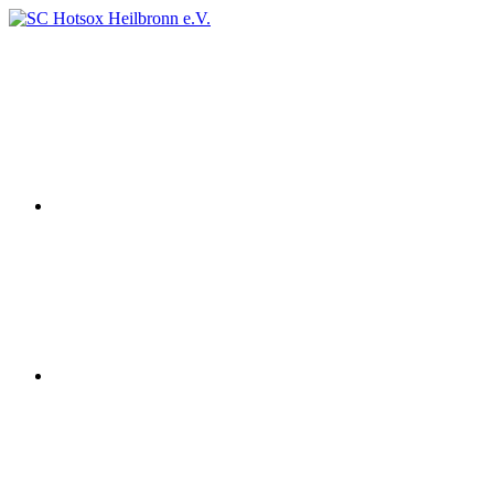
Zum
Inhalt
Instagram
SC
Squashclub
springen
Hotsox
Heilbronn
Heilbronn
e.V.
youtube
Facebook