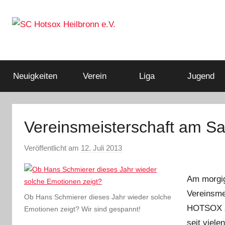
Zum
Inhalt
springen
Squashclub
SC
Heilbronn
Hotsox
Neuigkeiten
Verein
Liga
Jugend
Heilbronn
Vereinsmeisterschaft am S
e.V.
Veröffentlicht am
12. Juli 2013
v
o
n
Am morgig
A
Vereinsmei
Ob Hans Schmierer dieses Jahr wieder solche
d
HOTSOX zu
Emotionen zeigt? Wir sind gespannt!
m
seit viele