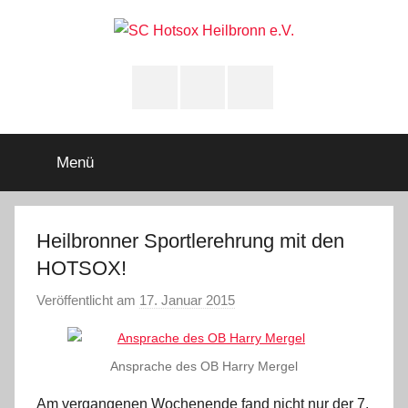
Zum
Inhalt
springen
SC
Squashclub
Heilbronn
Instagram
youtube
Facebook
Hotsox
Heilbronn
Menü
e.V.
Heilbronner Sportlerehrung mit den
HOTSOX!
Veröffentlicht am
17. Januar 2015
v
o
n
Ansprache des OB Harry Mergel
A
d
Am vergangenen Wochenende fand nicht nur der 7.