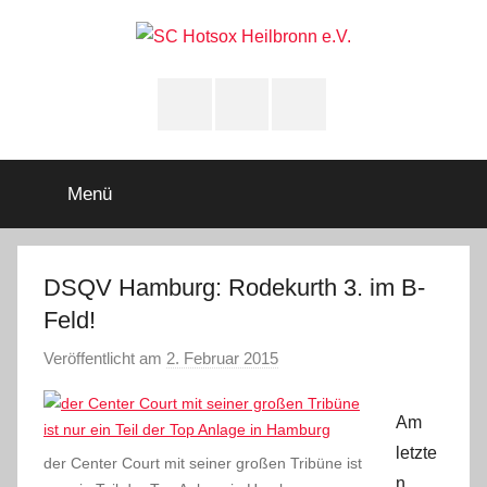
Zum
Inhalt
springen
SC
Squashclub
Heilbronn
Instagram
youtube
Facebook
Hotsox
Heilbronn
Menü
e.V.
DSQV Hamburg: Rodekurth 3. im B-
Feld!
Veröffentlicht am
2. Februar 2015
v
o
n
Am
A
letzte
der Center Court mit seiner großen Tribüne ist
d
n