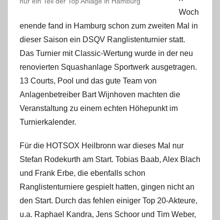
nur ein Teil der Top Anlage in Hamburg
m
Woch
i
enende fand in Hamburg schon zum zweiten Mal in
n
dieser Saison ein DSQV Ranglistenturnier statt.
Das Turnier mit Classic-Wertung wurde in der neu
renovierten Squashanlage Sportwerk ausgetragen.
13 Courts, Pool und das gute Team von
Anlagenbetreiber Bart Wijnhoven machten die
Veranstaltung zu einem echten Höhepunkt im
Turnierkalender.
Für die HOTSOX Heilbronn war dieses Mal nur
Stefan Rodekurth am Start. Tobias Baab, Alex Blach
und Frank Erbe, die ebenfalls schon
Ranglistenturniere gespielt hatten, gingen nicht an
den Start. Durch das fehlen einiger Top 20-Akteure,
u.a. Raphael Kandra, Jens Schoor und Tim Weber,