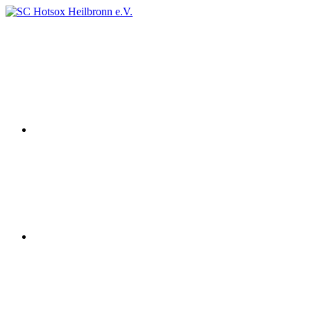
Zum
Inhalt
Instagram
SC
Squashclub
springen
Hotsox
Heilbronn
Heilbronn
e.V.
youtube
Facebook