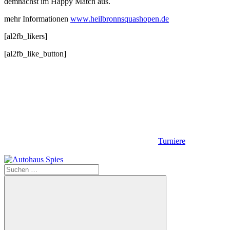
demnächst im Happy Match aus.
mehr Informationen
www.heilbronnsquashopen.de
[al2fb_likers]
[al2fb_like_button]
Turniere
Suchen
nach: