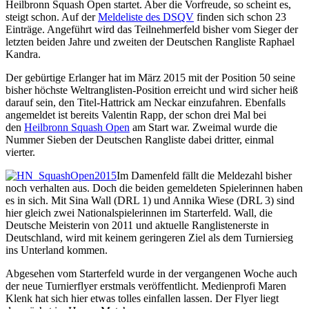
Heilbronn Squash Open startet. Aber die Vorfreude, so scheint es,
steigt schon. Auf der
Meldeliste des DSQV
finden sich schon 23
Einträge. Angeführt wird das Teilnehmerfeld bisher vom Sieger der
letzten beiden Jahre und zweiten der Deutschen Rangliste Raphael
Kandra.
Der gebürtige Erlanger hat im März 2015 mit der Position 50 seine
bisher höchste Weltranglisten-Position erreicht und wird sicher heiß
darauf sein, den Titel-Hattrick am Neckar einzufahren. Ebenfalls
angemeldet ist bereits Valentin Rapp, der schon drei Mal bei
den
Heilbronn Squash Open
am Start war. Zweimal wurde die
Nummer Sieben der Deutschen Rangliste dabei dritter, einmal
vierter.
Im Damenfeld fällt die Meldezahl bisher
noch verhalten aus. Doch die beiden gemeldeten Spielerinnen haben
es in sich. Mit Sina Wall (DRL 1) und Annika Wiese (DRL 3) sind
hier gleich zwei Nationalspielerinnen im Starterfeld. Wall, die
Deutsche Meisterin von 2011 und aktuelle Ranglistenerste in
Deutschland, wird mit keinem geringeren Ziel als dem Turniersieg
ins Unterland kommen.
Abgesehen vom Starterfeld wurde in der vergangenen Woche auch
der neue Turnierflyer erstmals veröffentlicht. Medienprofi Maren
Klenk hat sich hier etwas tolles einfallen lassen. Der Flyer liegt