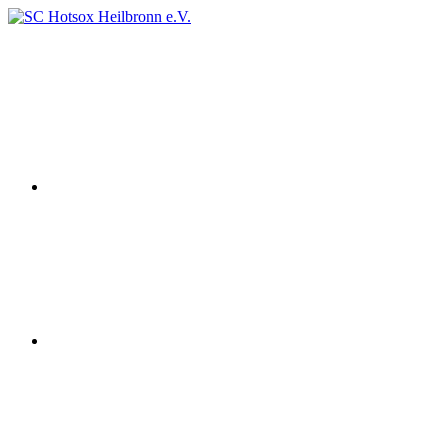
Zum
Inhalt
Instagram
SC
Squashclub
springen
Hotsox
Heilbronn
Heilbronn
e.V.
youtube
Facebook