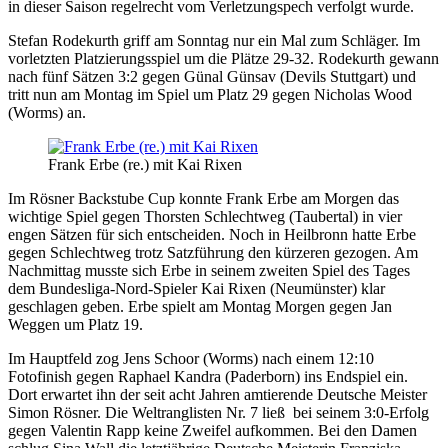
in dieser Saison regelrecht vom Verletzungspech verfolgt wurde.
Stefan Rodekurth griff am Sonntag nur ein Mal zum Schläger. Im
vorletzten Platzierungsspiel um die Plätze 29-32. Rodekurth gewann
nach fünf Sätzen 3:2 gegen Günal Günsav (Devils Stuttgart) und
tritt nun am Montag im Spiel um Platz 29 gegen Nicholas Wood
(Worms) an.
Frank Erbe (re.) mit Kai Rixen
Im Rösner Backstube Cup konnte Frank Erbe am Morgen das
wichtige Spiel gegen Thorsten Schlechtweg (Taubertal) in vier
engen Sätzen für sich entscheiden. Noch in Heilbronn hatte Erbe
gegen Schlechtweg trotz Satzführung den kürzeren gezogen. Am
Nachmittag musste sich Erbe in seinem zweiten Spiel des Tages
dem Bundesliga-Nord-Spieler Kai Rixen (Neumünster) klar
geschlagen geben. Erbe spielt am Montag Morgen gegen Jan
Weggen um Platz 19.
Im Hauptfeld zog Jens Schoor (Worms) nach einem 12:10
Fotofinish gegen Raphael Kandra (Paderborn) ins Endspiel ein.
Dort erwartet ihn der seit acht Jahren amtierende Deutsche Meister
Simon Rösner. Die Weltranglisten Nr. 7 ließ bei seinem 3:0-Erfolg
gegen Valentin Rapp keine Zweifel aufkommen. Bei den Damen