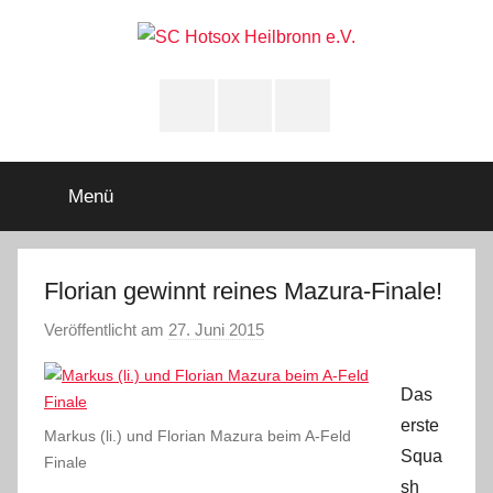
Zum
Inhalt
springen
SC
Squashclub
Heilbronn
Instagram
youtube
Facebook
Hotsox
Heilbronn
Menü
e.V.
Florian gewinnt reines Mazura-Finale!
Veröffentlicht am
27. Juni 2015
v
o
n
Das
A
erste
Markus (li.) und Florian Mazura beim A-Feld
d
Squa
Finale
m
sh