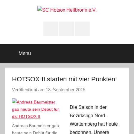
Zum
Inhalt
springen
SC
Squashclub
Heilbronn
Instagram
youtube
Facebook
Hotsox
Heilbronn
Menü
e.V.
HOTSOX II starten mit vier Punkten!
Veröffentlicht am
13. September 2015
v
o
n
Die Saison in der
A
Bezirksliga Nord-
d
Württemberg hat heute
Andreas Baumeister gab
m
begonnen. Unsere
heute sein Debüt für die