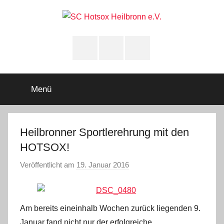
Zum
Inhalt
springen
SC
Squashclub
Heilbronn
Instagram
youtube
Facebook
Hotsox
Heilbronn
Menü
e.V.
Heilbronner Sportlerehrung mit den
HOTSOX!
Veröffentlicht am
19. Januar 2016
v
o
n
A
Am bereits eineinhalb Wochen zurück liegenden 9.
d
Januar fand nicht nur der erfolgreiche