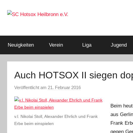
Zum
Inhalt
springen
Squashclub
SC
Heilbronn
Hotsox
Neuigkeiten
Verein
Liga
Jugend
Heilbronn
Auch HOTSOX II siegen dop
e.V.
Veröffentlicht am
21. Februar 2016
v
o
n
Beim heut
A
aus Gerli
v.l. Nikolai Stoll, Alexander Ehrlich und Frank
d
Frank Erb
Erbe beim einspielen
m
gegen Ger