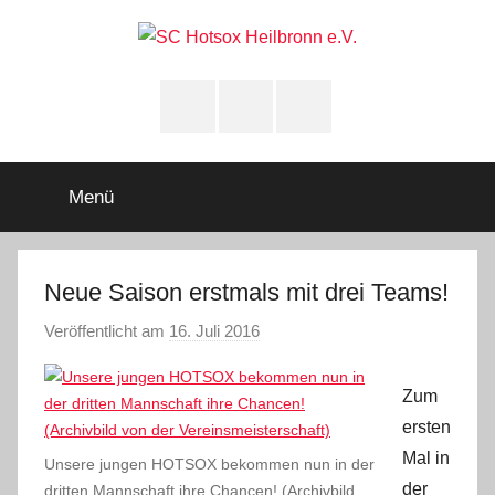
Zum
Inhalt
springen
SC
Squashclub
Heilbronn
Instagram
youtube
Facebook
Hotsox
Heilbronn
Menü
e.V.
Neue Saison erstmals mit drei Teams!
Veröffentlicht am
16. Juli 2016
v
o
n
Zum
A
ersten
d
Mal in
Unsere jungen HOTSOX bekommen nun in der
m
der
dritten Mannschaft ihre Chancen! (Archivbild