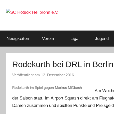
Zum
Inhalt
springen
Squashclub
SC
Heilbronn
Hotsox
Neuigkeiten
Verein
Liga
Jugend
Heilbronn
Rodekurth bei DRL in Berlin
e.V.
Veröffentlicht am
12. Dezember 2016
v
o
Rodekurth im Spiel gegen Markus Mißbach
n
Am Wochen
A
der Saison statt. Im Airport Squash direkt am Flugha
d
Damen zusammen und spielten Punkte und Preisgeld
m