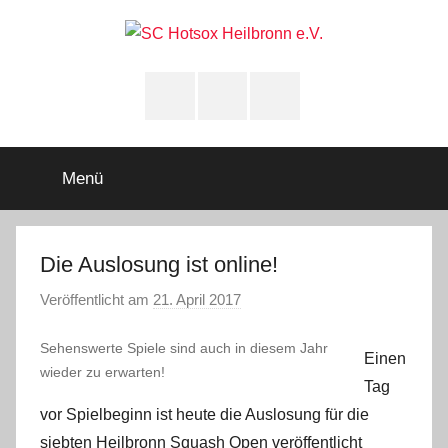
Zum
Inhalt
springen
SC
Squashclub
Heilbronn
Instagram
youtube
Facebook
Hotsox
Heilbronn
Menü
e.V.
Die Auslosung ist online!
Veröffentlicht am
21. April 2017
v
o
Sehenswerte Spiele sind auch in diesem Jahr
n
Einen
wieder zu erwarten!
A
Tag
d
vor Spielbeginn ist heute die Auslosung für die
m
siebten Heilbronn Squash Open veröffentlicht