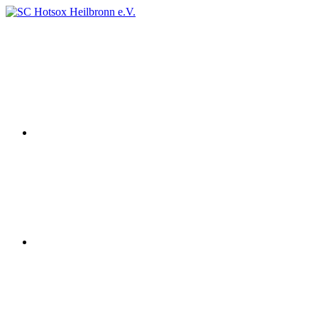
Zum
Inhalt
Instagram
SC
Squashclub
springen
Hotsox
Heilbronn
Heilbronn
e.V.
youtube
Facebook