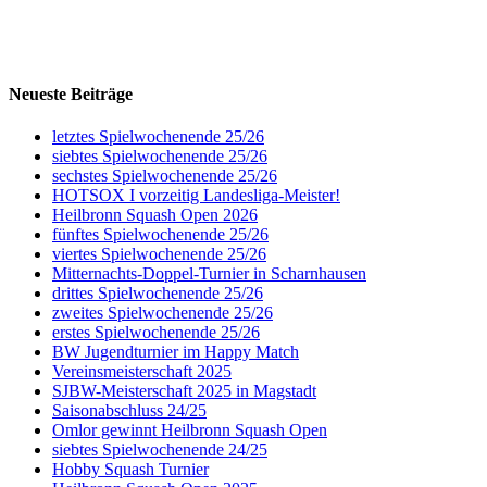
Neueste Beiträge
letztes Spielwochenende 25/26
siebtes Spielwochenende 25/26
sechstes Spielwochenende 25/26
HOTSOX I vorzeitig Landesliga-Meister!
Heilbronn Squash Open 2026
fünftes Spielwochenende 25/26
viertes Spielwochenende 25/26
Mitternachts-Doppel-Turnier in Scharnhausen
drittes Spielwochenende 25/26
zweites Spielwochenende 25/26
erstes Spielwochenende 25/26
BW Jugendturnier im Happy Match
Vereinsmeisterschaft 2025
SJBW-Meisterschaft 2025 in Magstadt
Saisonabschluss 24/25
Omlor gewinnt Heilbronn Squash Open
siebtes Spielwochenende 24/25
Hobby Squash Turnier