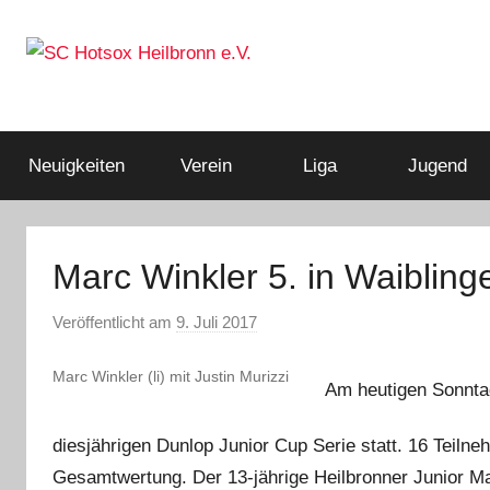
Zum
Inhalt
springen
Squashclub
SC
Heilbronn
Hotsox
Neuigkeiten
Verein
Liga
Jugend
Heilbronn
Marc Winkler 5. in Waibling
e.V.
Veröffentlicht am
9. Juli 2017
v
o
Marc Winkler (li) mit Justin Murizzi
n
Am heutigen Sonntag
A
d
diesjährigen Dunlop Junior Cup Serie statt. 16 Teilne
m
Gesamtwertung. Der 13-jährige Heilbronner Junior Ma