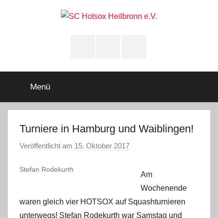
Zum
Inhalt
springen
SC
Squashclub
Heilbronn
Instagram
youtube
Facebook
Hotsox
Heilbronn
Menü
e.V.
Turniere in Hamburg und Waiblingen!
Veröffentlicht am
15. Oktober 2017
v
o
Stefan Rodekurth
n
Am
A
Wochenende
d
waren gleich vier HOTSOX auf Squashturnieren
m
unterwegs! Stefan Rodekurth war Samstag und