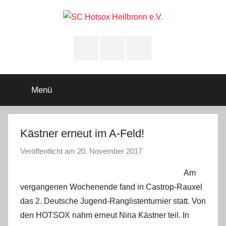
Zum
Inhalt
springen
SC
Squashclub
Heilbronn
Instagram
youtube
Facebook
Hotsox
Heilbronn
Menü
e.V.
Kästner erneut im A-Feld!
Veröffentlicht am
20. November 2017
v
o
Am
n
vergangenen Wochenende fand in Castrop-Rauxel
A
das 2. Deutsche Jugend-Ranglistenturnier statt. Von
d
den HOTSOX nahm erneut Nina Kästner teil. In
m