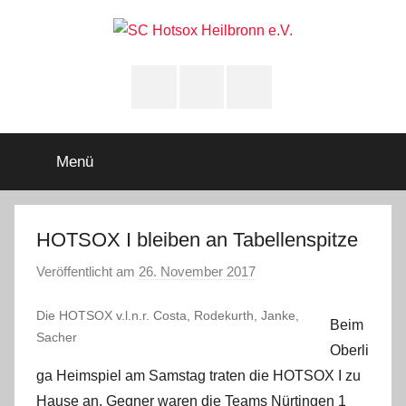
Zum
Inhalt
springen
SC
Squashclub
Heilbronn
Instagram
youtube
Facebook
Hotsox
Heilbronn
Menü
e.V.
HOTSOX I bleiben an Tabellenspitze
Veröffentlicht am
26. November 2017
v
o
Die HOTSOX v.l.n.r. Costa, Rodekurth, Janke,
n
Beim
Sacher
A
Oberli
d
ga Heimspiel am Samstag traten die HOTSOX I zu
m
Hause an. Gegner waren die Teams Nürtingen 1