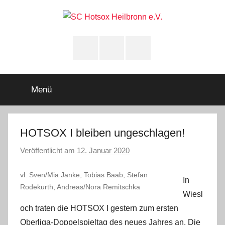
Zum
Inhalt
springen
SC
Squashclub
Heilbronn
Instagram
youtube
Facebook
Hotsox
Heilbronn
Menü
e.V.
HOTSOX I bleiben ungeschlagen!
Veröffentlicht am
12. Januar 2020
v
o
vl. Sven/Mia Janke, Tobias Baab, Stefan
n
In
Rodekurth, Andreas/Nora Remitschka
A
Wiesl
d
och traten die HOTSOX I gestern zum ersten
m
Oberliga-Doppelspieltag des neues Jahres an. Die