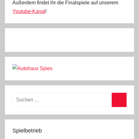
Außerdem findet ihr die Finalspiele auf unserem
m
Youtube-Kanal
!
i
n
Suchen
nach:
Suchen
Spielbetrieb