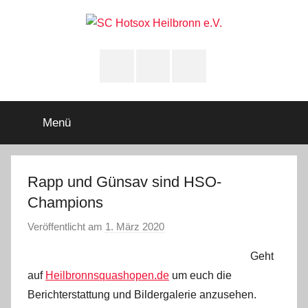
Zum
Inhalt
springen
SC
Squashclub
Heilbronn
Instagram
youtube
Facebook
Hotsox
Heilbronn
Menü
e.V.
Rapp und Günsav sind HSO-
Champions
Veröffentlicht am
1. März 2020
v
o
Geht
n
auf
Heilbronnsquashopen.de
um euch die
A
Berichterstattung und Bildergalerie anzusehen.
d