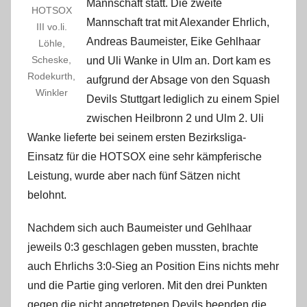
Mannschaft statt. Die zweite
m
HOTSOX
Mannschaft trat mit Alexander Ehrlich,
i
III vo.li.
Andreas Baumeister, Eike Gehlhaar
Löhle,
n
Scheske,
und Uli Wanke in Ulm an. Dort kam es
Rodekurth,
aufgrund der Absage von den Squash
Winkler
Devils Stuttgart lediglich zu einem Spiel
zwischen Heilbronn 2 und Ulm 2. Uli
Wanke lieferte bei seinem ersten Bezirksliga-
Einsatz für die HOTSOX eine sehr kämpferische
Leistung, wurde aber nach fünf Sätzen nicht
belohnt.
Nachdem sich auch Baumeister und Gehlhaar
jeweils 0:3 geschlagen geben mussten, brachte
auch Ehrlichs 3:0-Sieg an Position Eins nichts mehr
und die Partie ging verloren. Mit den drei Punkten
gegen die nicht angetretenen Devils beenden die