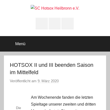
Zum
Inhalt
springen
SC
Squashclub
Heilbronn
Instagram
youtube
Facebook
Hotsox
Heilbronn
Menü
e.V.
HOTSOX II und III beenden Saison
im Mittelfeld
Veröffentlicht am
9. März 2020
v
o
n
Am Wochenende fanden die letzten
A
Spieltage unserer zweiten und dritten
d
Die