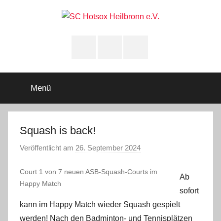
Zum
Inhalt
springen
SC
Squashclub
Heilbronn
Instagram
youtube
Facebook
Hotsox
Heilbronn
Menü
e.V.
Squash is back!
Veröffentlicht am
26. September 2024
v
o
Court 1 von 7 neuen ASB-Squash-Courts im
n
Ab
Happy Match
A
sofort
d
kann im Happy Match wieder Squash gespielt
m
werden! Nach den Badminton- und Tennisplätzen