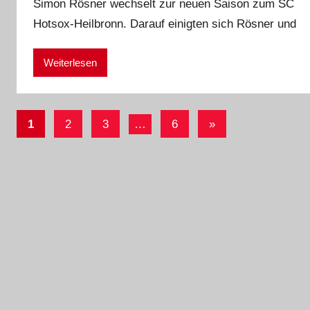
Simon Rösner wechselt zur neuen Saison zum SC
E
Hotsox-Heilbronn. Darauf einigten sich Rösner und
i
k
e
Weiterlesen
Seitennummerierung
Nächste
1
2
3
…
6
»
der
Beiträge
Beiträge