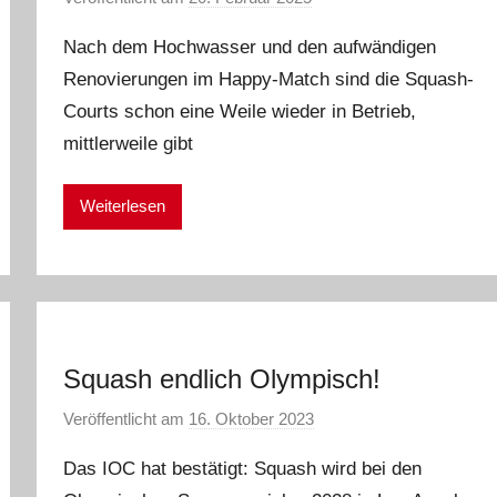
o
Nach dem Hochwasser und den aufwändigen
n
Renovierungen im Happy-Match sind die Squash-
E
Courts schon eine Weile wieder in Betrieb,
i
k
mittlerweile gibt
e
Weiterlesen
Squash endlich Olympisch!
Veröffentlicht am
16. Oktober 2023
v
o
Das IOC hat bestätigt: Squash wird bei den
n