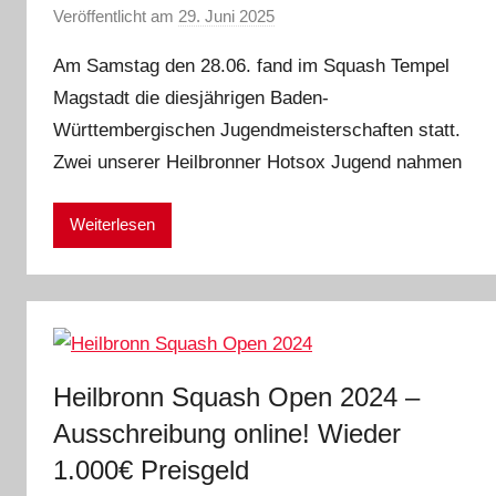
Veröffentlicht am
29. Juni 2025
v
o
Am Samstag den 28.06. fand im Squash Tempel
n
Magstadt die diesjährigen Baden-
E
Württembergischen Jugendmeisterschaften statt.
i
k
Zwei unserer Heilbronner Hotsox Jugend nahmen
e
Weiterlesen
Heilbronn Squash Open 2024 –
Ausschreibung online! Wieder
1.000€ Preisgeld