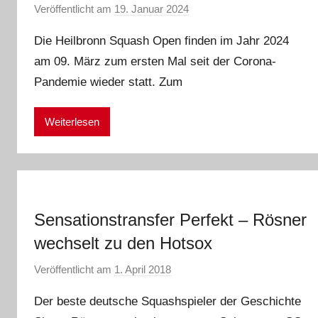
Veröffentlicht am
19. Januar 2024
v
o
Die Heilbronn Squash Open finden im Jahr 2024
n
am 09. März zum ersten Mal seit der Corona-
E
Pandemie wieder statt. Zum
i
k
e
Weiterlesen
Sensationstransfer Perfekt – Rösner
wechselt zu den Hotsox
Veröffentlicht am
1. April 2018
v
o
Der beste deutsche Squashspieler der Geschichte
n