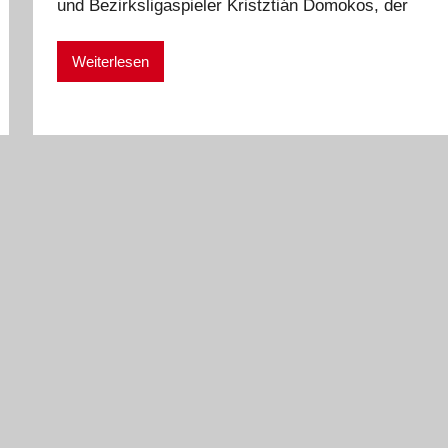
und Bezirksligaspieler Kristztián Domokos, der
i
k
e
Weiterlesen