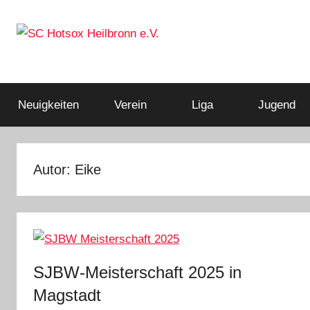
Zum
Inhalt
springen
Squashclub
SC
Heilbronn
Hotsox
Neuigkeiten
Verein
Liga
Jugend
Heilbronn
Autor:
Eike
e.V.
SJBW-Meisterschaft 2025 in
Magstadt