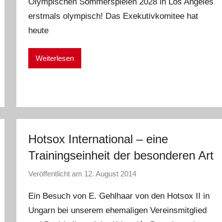
Olympischen Sommerspielen 2028 in Los Angeles
E
erstmals olympisch! Das Exekutivkomitee hat
i
k
heute
e
Weiterlesen
Hotsox International – eine
Trainingseinheit der besonderen Art
Veröffentlicht am
12. August 2014
v
o
Ein Besuch von E. Gehlhaar von den Hotsox II in
n
Ungarn bei unserem ehemaligen Vereinsmitglied
E