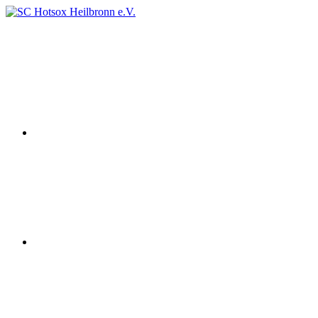
Zum
Inhalt
Instagram
SC
Squashclub
springen
Hotsox
Heilbronn
Heilbronn
e.V.
youtube
Facebook