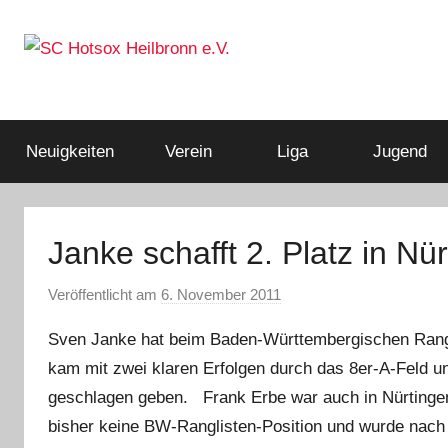
Zum
Inhalt
springen
Squashclub
SC
Heilbronn
Hotsox
Neuigkeiten
Verein
Liga
Jugend
Heilbronn
Janke schafft 2. Platz in Nü
e.V.
Veröffentlicht am
6. November 2011
v
o
Sven Janke hat beim Baden-Württembergischen Ranglis
n
kam mit zwei klaren Erfolgen durch das 8er-A-Feld un
E
geschlagen geben. Frank Erbe war auch in Nürtingen
i
k
bisher keine BW-Ranglisten-Position und wurde nach 