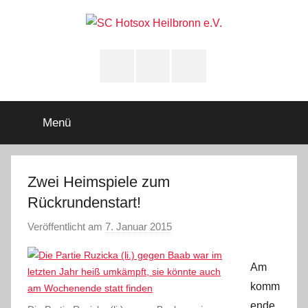
Zum
Inhalt
springen
SC
Squashclub
Heilbronn
Instagram
youtube
Facebook
Hotsox
Heilbronn
Menü
e.V.
Zwei Heimspiele zum
Rückrundenstart!
Veröffentlicht am
7. Januar 2015
v
o
n
Am
A
komm
d
ende