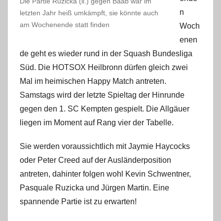
Die Partie Ruzicka (li.) gegen Baab war im
m
n
letzten Jahr heiß umkämpft, sie könnte auch
i
am Wochenende statt finden
Woch
n
enen
de geht es wieder rund in der Squash Bundesliga
Süd. Die HOTSOX Heilbronn dürfen gleich zwei
Mal im heimischen Happy Match antreten.
Samstags wird der letzte Spieltag der Hinrunde
gegen den 1. SC Kempten gespielt. Die Allgäuer
liegen im Moment auf Rang vier der Tabelle.
Sie werden voraussichtlich mit Jaymie Haycocks
oder Peter Creed auf der Ausländerposition
antreten, dahinter folgen wohl Kevin Schwentner,
Pasquale Ruzicka und Jürgen Martin. Eine
spannende Partie ist zu erwarten!