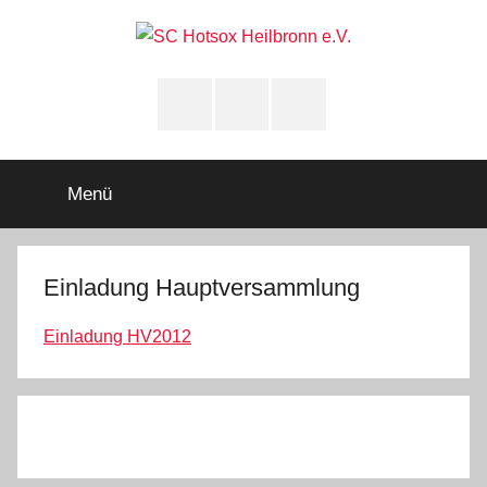
Zum
Inhalt
springen
SC
Squashclub
Heilbronn
Instagram
youtube
Facebook
Hotsox
Heilbronn
Menü
e.V.
Einladung Hauptversammlung
Einladung HV2012