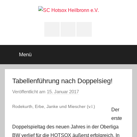
Zum
Inhalt
springen
SC
Squashclub
Heilbronn
Instagram
youtube
Facebook
Hotsox
Heilbronn
Menü
e.V.
Tabellenführung nach Doppelsieg!
Veröffentlicht am
15. Januar 2017
v
o
Rodekurth, Erbe, Janke und Miescher (v.l.)
n
Der
A
erste
d
Doppelspieltag des neuen Jahres in der Oberliga
m
BW verlief für die HOTSOX äußerst erfolgreich. In