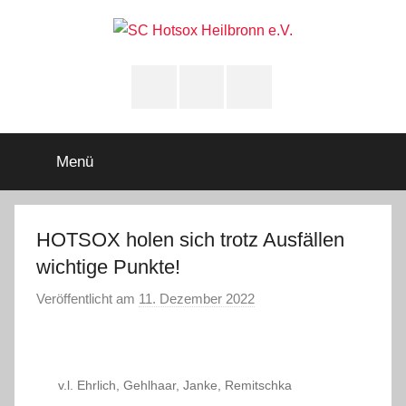
Zum
Inhalt
springen
SC
Squashclub
Heilbronn
Instagram
youtube
Facebook
Hotsox
Heilbronn
Menü
e.V.
HOTSOX holen sich trotz Ausfällen
wichtige Punkte!
Veröffentlicht am
11. Dezember 2022
v
o
n
A
v.l. Ehrlich, Gehlhaar, Janke, Remitschka
d