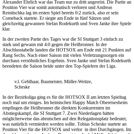
Alexander Ehrlich war das Team nur zu dritt angereist. Die Partie an
Position Vier war somit automatisch verloren und Andreas
Remitschka lag im ersten Spiel bereits 0:2 zurück, also er sein
Comeback startete. Er siegte am Ende in fünf Sätzen und
gleichzeitig gewannen Stefan Rodekurth und Sven Janke ihre Spiele
klar.
In der zweiten Partie des Tages war die SI Stuttgart 3 einfach zu
stark und gewann mit 4:0 gegen die Heilbronner. In der
Abschlusstabelle landen die HOTSOX am Ende mit 21 Punkten auf
Rang Sechs. Nach einer Saison mit vielen Verletzungssorgen ein
durchaus versöhnliches Ergebnis. Sven Janke und Stefan Rodekurth
beendeten die Saison beide unter den Top-Spielern der Liga.
v.l. Gehlhaar, Baumeister, Müller-Weitze,
Scheske
In der Bezirksliga ging es für die HOTSOX II am letzten Spieltag
noch mal um einiges. Im heimischen Happy Match Obereisesheim
empfingen die Heilbronner die direkten Konkurrenten im
Abstiegskampf, die SI Stuttgart 7. Zwei Niederlagen hätten
möglicherweise das abrutschen auf den Relegationsplatz bedeutet,
was natürlich vermieden werden sollte. Tobias Scheske startete an
Position Vier für die HOTSOX und verlor in drei Durchgängen. Im