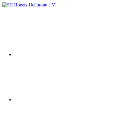
Zum
Inhalt
Instagram
SC
Squashclub
springen
Hotsox
Heilbronn
Heilbronn
e.V.
youtube
Facebook