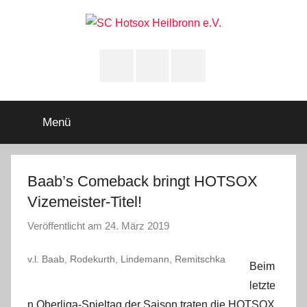
Zum
Inhalt
springen
SC
Squashclub
Heilbronn
Instagram
youtube
Facebook
Hotsox
Heilbronn
Menü
e.V.
Baab’s Comeback bringt HOTSOX
Vizemeister-Titel!
Veröffentlicht am
24. März 2019
v
o
v.l. Baab, Rodekurth, Lindemann, Remitschka
n
Beim
A
letzte
d
n Oberliga-Spieltag der Saison traten die HOTSOX